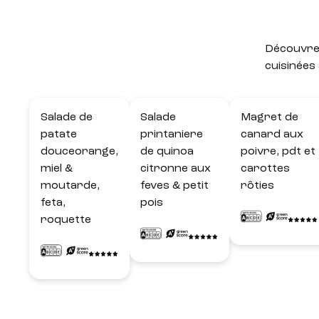
Découvrez
cuisinées
Salade de
Salade
Magret de
patate
printaniere
canard aux
douceorange,
de quinoa
poivre, pdt et
miel &
citronne aux
carottes
moutarde,
feves & petit
rôties
feta,
pois
roquette