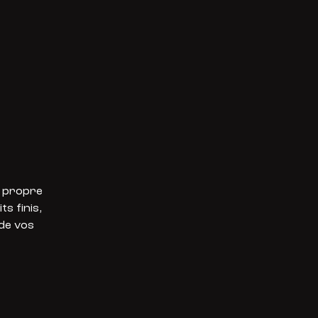
e propre
s finis,
 de vos