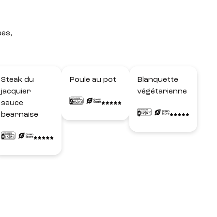
ses,
Steak du
Poule au pot
Blanquette
jacquier
végétarienne
sauce
bearnaise