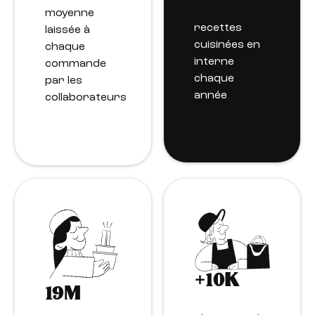
moyenne
recettes
laissée à
cuisinées en
chaque
interne
commande
chaque
par les
année
collaborateurs
+10K
19M