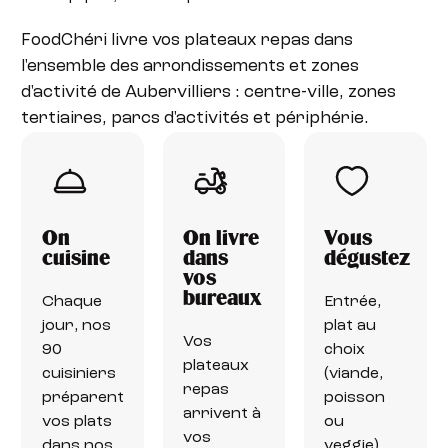
FoodChéri livre vos plateaux repas dans
l'ensemble des arrondissements et zones
d'activité de Aubervilliers : centre-ville, zones
tertiaires, parcs d'activités et périphérie.
On
On livre
Vous
cuisine
dans
dégustez
vos
bureaux
Chaque
Entrée,
jour, nos
plat au
Vos
90
choix
plateaux
cuisiniers
(viande,
repas
préparent
poisson
arrivent à
vos plats
ou
vos
dans nos
veggie),