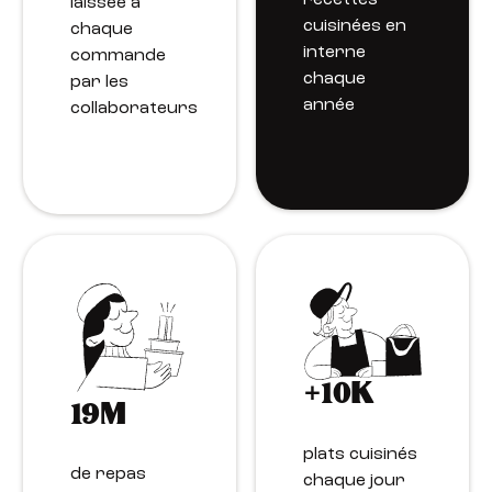
laissée à
cuisinées en
chaque
interne
commande
chaque
par les
année
collaborateurs
+10K
19M
plats cuisinés
de repas
chaque jour