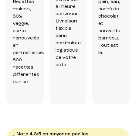
Recettes
pain, eau,
à l'heure
maison,
carré de
convenue.
50%
chocolat
Livraison
veggie,
et
flexible,
carte
couverts
sans
renouvelée
bambou.
contrainte
en
Tout est
logistique
permanence.
là.
de votre
800
côté.
recettes
différentes
par an.
Noté 4,3/5 en moyenne par les