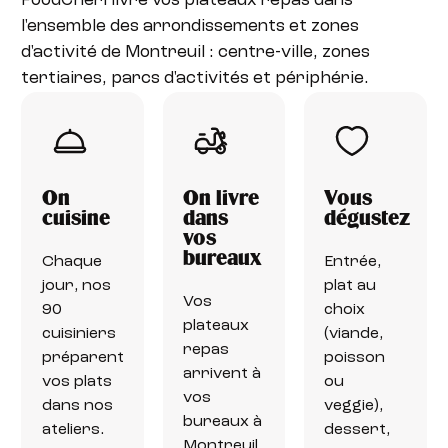
FoodChéri livre vos plateaux repas dans
l'ensemble des arrondissements et zones
d'activité de Montreuil : centre-ville, zones
tertiaires, parcs d'activités et périphérie.
On
On livre
Vous
cuisine
dans
dégustez
vos
bureaux
Chaque
Entrée,
jour, nos
plat au
Vos
90
choix
plateaux
cuisiniers
(viande,
repas
préparent
poisson
arrivent à
vos plats
ou
vos
dans nos
veggie),
bureaux à
ateliers.
dessert,
Montreuil