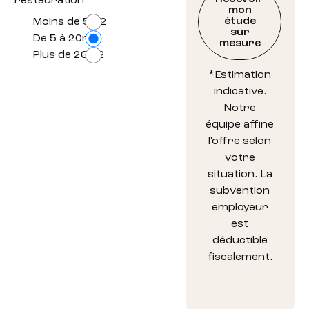
restauration
mon
étude
Moins de 5m2
sur
De 5 à 20m2
mesure
Plus de 20m2
*Estimation
indicative.
Notre
équipe affine
l'offre selon
votre
situation. La
subvention
employeur
est
déductible
fiscalement.