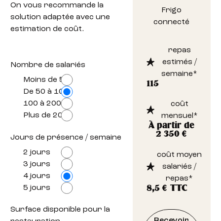
On vous recommande la
Frigo
solution adaptée avec une
connecté
estimation de coût.
repas
estimés /
Nombre de salariés
semaine*
Moins de 50
115
De 50 à 100
100 à 200
coût
Plus de 200
mensuel*
À partir de
2 350 €
Jours de présence / semaine
2 jours
coût moyen
3 jours
salariés /
4 jours
repas*
5 jours
8,5
€ TTC
Surface disponible pour la
Recevoir