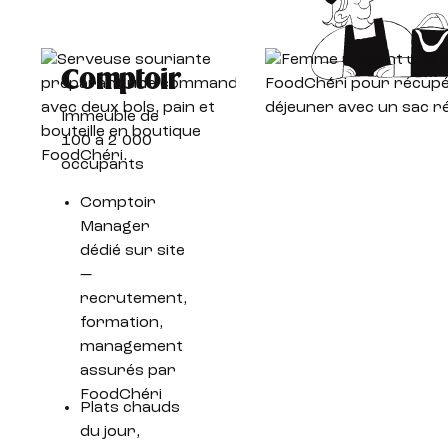
Comptoir
Immeuble de
100 à 2 000
occupants
Comptoir
Manager
dédié sur site
—
recrutement,
formation,
management
assurés par
FoodChéri
Plats chauds
du jour,