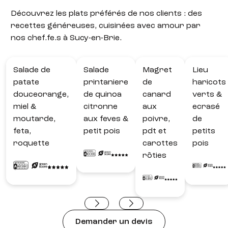
Découvrez les plats préférés de nos clients : des
recettes généreuses, cuisinées avec amour par
nos chef.fe.s à Sucy-en-Brie.
Salade de
Salade
Magret
Lieu
patate
printaniere
de
haricots
douceorange,
de quinoa
canard
verts &
miel &
citronne
aux
ecrasé
moutarde,
aux feves &
poivre,
de
feta,
petit pois
pdt et
petits
roquette
carottes
pois
rôties
Demander un devis