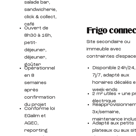
salade bar,
sandwicherie,
click & collect,
café
Ouvert de
Frigo connec
8h30 à 16h,
Site secondaire ou
petit-
immeuble avec
déjeuner,
contraintes d'espac
déjeuner,
goûter
Disponible 24h/24,
Opérationnel
7j/7, adapté aux
en 8
horaires décalés e
semaines
week-ends
après
2 m² utiles + une p
confirmation
électrique
du projet
Réapprovisionne
Conforme loi
3x/semaine,
EGalim et
maintenance inclu
AGEC,
Adapté aux petits
reporting
plateaux ou aux si