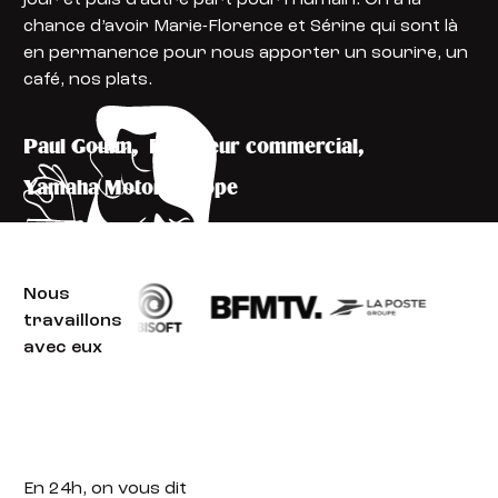
chance d’avoir Marie-Florence et Sérine qui sont là
en permanence pour nous apporter un sourire, un
café, nos plats.
Paul Goulm
,
Directeur commercial
,
Yamaha Motor Europe
Nous
travaillons
avec eux
En 24h,
on vous dit