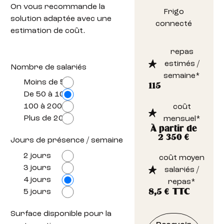
On vous recommande la
Frigo
solution adaptée avec une
connecté
estimation de coût.
repas
estimés /
Nombre de salariés
semaine*
Moins de 50
115
De 50 à 100
100 à 200
coût
Plus de 200
mensuel*
À partir de
2 350 €
Jours de présence / semaine
2 jours
coût moyen
3 jours
salariés /
4 jours
repas*
5 jours
8,5
€ TTC
Surface disponible pour la