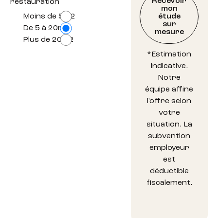
Recevoir
restauration
mon
étude
Moins de 5m2
sur
De 5 à 20m2
mesure
Plus de 20m2
*Estimation
indicative.
Notre
équipe affine
l'offre selon
votre
situation. La
subvention
employeur
est
déductible
fiscalement.