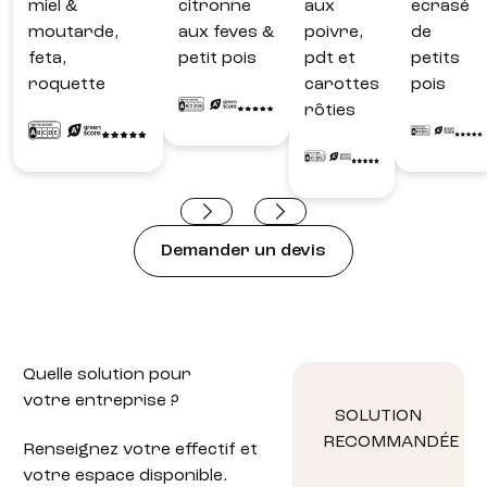
miel &
citronne
aux
ecrasé
moutarde,
aux feves &
poivre,
de
feta,
petit pois
pdt et
petits
roquette
carottes
pois
rôties
Demander un devis
Quelle solution
pour
votre entreprise ?
SOLUTION
RECOMMANDÉE
Renseignez votre effectif et
votre espace disponible.