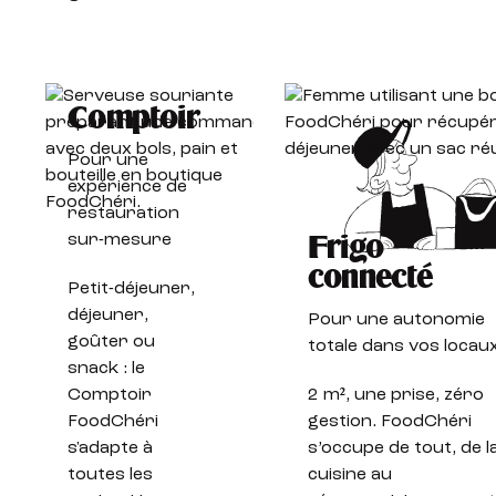
Comptoir
Pour une
expérience de
restauration
sur-mesure
Frigo
connecté
Petit-déjeuner,
déjeuner,
Pour une autonomie
goûter ou
totale dans vos locau
snack : le
Comptoir
2 m², une prise, zéro
FoodChéri
gestion. FoodChéri
s'adapte à
s’occupe de tout, de l
toutes les
cuisine au